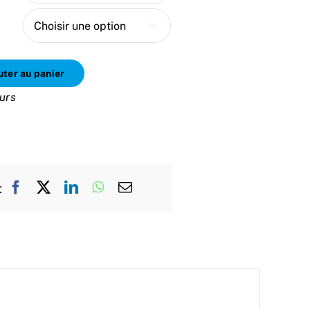
à

325,00 €
uter au panier
ours
t