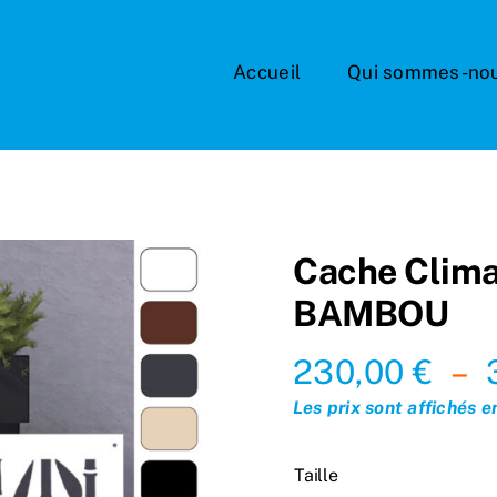
Accueil
Qui sommes-no
Cache Clima
BAMBOU
230,00
€
–
Les prix sont affichés 
Taille