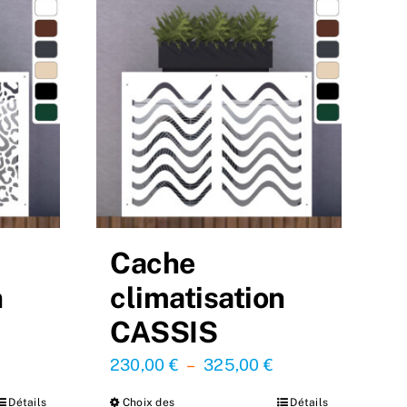
Cache
n
climatisation
CASSIS
lage
Plage
230,00
€
–
325,00
€
de
de
Détails
Choix des
Détails
Ce