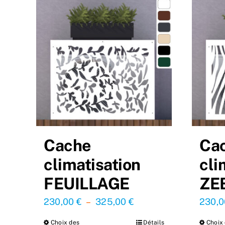
Cache
Ca
climatisation
cli
FEUILLAGE
ZE
Plage
230,00
€
–
325,00
€
230,
de
Choix des
Détails
Choix
Ce