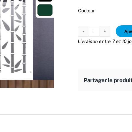
Couleur
Ajo
quantité
Livraison entre 7 et 10 j
de
Cache
climatisation
BAMBOU
Partager le produi
n